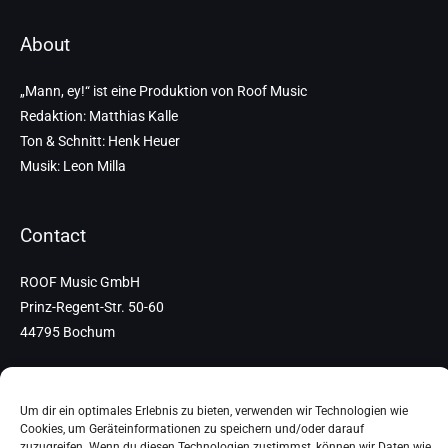
About
„Mann, ey!“ ist eine Produktion von Roof Music
Redaktion: Matthias Kalle
Ton & Schnitt: Henk Heuer
Musik: Leon Milla
Contact
ROOF Music GmbH
Prinz-Regent-Str. 50-60
44795 Bochum
+49 234-298-78-0
Um dir ein optimales Erlebnis zu bieten, verwenden wir Technologien wie
kontakt@manney.de
Cookies, um Geräteinformationen zu speichern und/oder darauf
zuzugreifen. Wenn du diesen Technologien zustimmst, können wir Daten wie