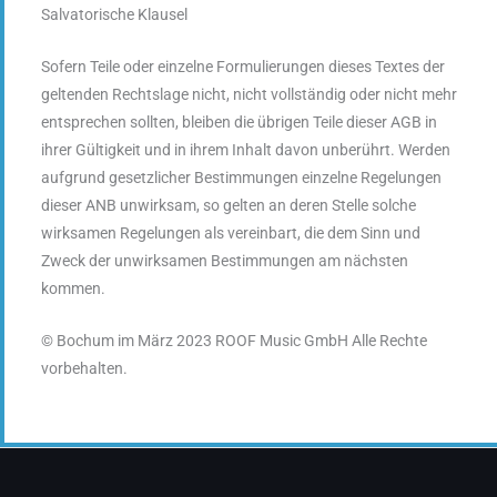
Salvatorische Klausel
Sofern Teile oder einzelne Formulierungen dieses Textes der
geltenden Rechtslage nicht, nicht vollständig oder nicht mehr
entsprechen sollten, bleiben die übrigen Teile dieser AGB in
ihrer Gültigkeit und in ihrem Inhalt davon unberührt. Werden
aufgrund gesetzlicher Bestimmungen einzelne Regelungen
dieser ANB unwirksam, so gelten an deren Stelle solche
wirksamen Regelungen als vereinbart, die dem Sinn und
Zweck der unwirksamen Bestimmungen am nächsten
kommen.
© Bochum im März 2023 ROOF Music GmbH Alle Rechte
vorbehalten.